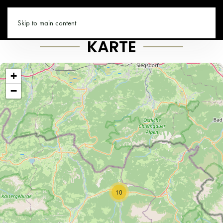
WAIDRING.CO
Skip to main content
KARTE
+
−
10