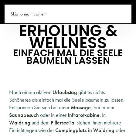
WAIDRING.CO
Skip to main content
ERHOLUNG &
WELLNESS
EINFACH MAL DIE SEELE
BAUMELN LASSEN
Nach einem aktiven
Urlaubstag
gibt es nichts
Schöneres als einfach mal die Seele baumeln zu lassen.
Entspannen Sie sich bei einer
Massage
, bei einem
Saunabesuch
oder in einer
Infrarotkabine
. In
Waidring
und dem
PillerseeTal
stehen Ihnen mehrere
Einrichtungen wie der
Campingplatz in Waidring
oder