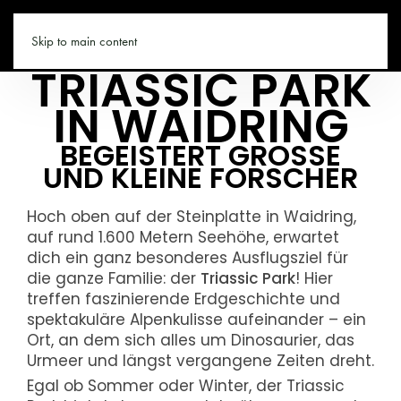
WAIDRING.CO
Skip to main content
TRIASSIC PARK
IN WAIDRING
BEGEISTERT GROSSE U
ND KLEINE FORSCHER
Hoch oben auf der Steinplatte in Waidring,
auf rund 1.600 Metern Seehöhe, erwartet
dich ein ganz besonderes Ausflugsziel für
die ganze Familie: der
Triassic Park
! Hier
treffen faszinierende Erdgeschichte und
spektakuläre Alpenkulisse aufeinander – ein
Ort, an dem sich alles um Dinosaurier, das
Urmeer und längst vergangene Zeiten dreht.
Egal ob Sommer oder Winter, der Triassic