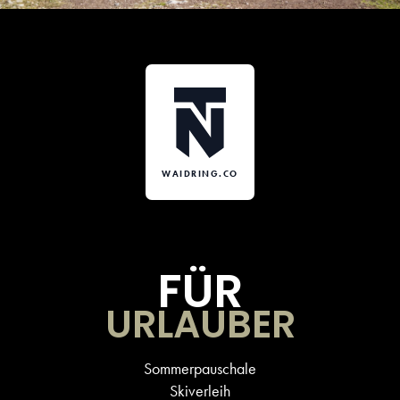
WAIDRING.CO
FÜR
URLAUBER
Sommerpauschale
Skiverleih